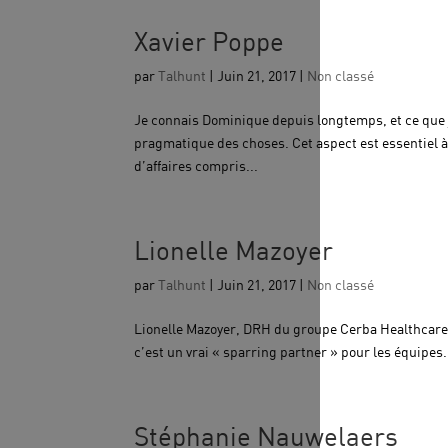
Xavier Poppe
par
Talhunt
|
Juin 21, 2017
|
Non classé
Je connais Dominique depuis longtemps, et ce que j
pragmatique des choses. Cet aspect est essentiel 
d’affaires compris...
Lionelle Mazoyer
par
Talhunt
|
Juin 21, 2017
|
Non classé
Lionelle Mazoyer, DRH du groupe Cerba Healthcare D
c’est un vrai « sparring partner » pour les équipes. Il
Stéphanie Nauwelaers